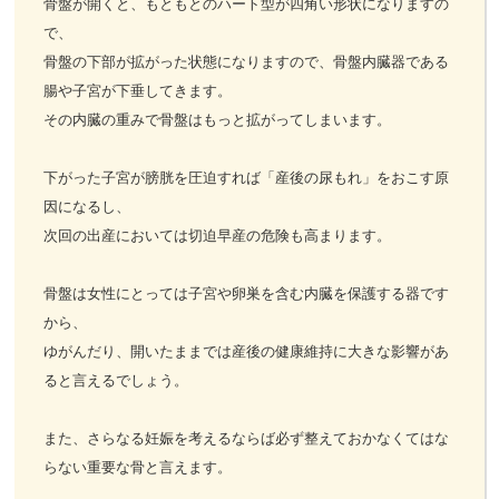
骨盤が開くと、もともとのハート型が四角い形状になりますの
で、
骨盤の下部が拡がった状態になりますので、骨盤内臓器である
腸や子宮が下垂してきます。
その内臓の重みで骨盤はもっと拡がってしまいます。
下がった子宮が膀胱を圧迫すれば「産後の尿もれ」をおこす原
因になるし、
次回の出産においては切迫早産の危険も高まります。
骨盤は女性にとっては子宮や卵巣を含む内臓を保護する器です
から、
ゆがんだり、開いたままでは産後の健康維持に大きな影響があ
ると言えるでしょう。
また、さらなる妊娠を考えるならば必ず整えておかなくてはな
らない重要な骨と言えます。