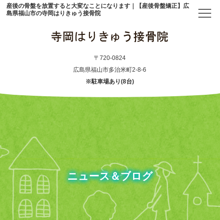
産後の骨盤を放置すると大変なことになります｜【産後骨盤矯正】広
島県福山市の寺岡はりきゅう接骨院
トップ
〒720-0824
広島県福山市多治米町2-8-6
※駐車場あり(8台)
当院について
初めての方へ
アクセス
メニュー・料金表
ニュース＆ブログ
産後骨盤矯正