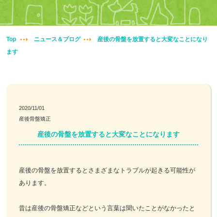
妊婦整体
交通事故治療
Top
ニュース＆ブログ
産後の骨盤を放置すると大変なことになり
ます
頭痛・肩こり
腰痛・膝痛
2020/11/01
鍼・灸・小児鍼
産後骨盤矯正
産後の骨盤を放置すると大変なことになります
冷え性改善
特殊電気施術
産後の骨盤を放置するとさまざまなトラブルが起きる可能性が
あります。
訪問鍼灸
昔は産後の骨盤矯正などという言葉は聞いたことがなかったと
ニュース＆ブログ