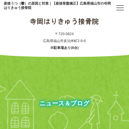
産後うつ（鬱）の原因と対策｜【産後骨盤矯正】広島県福山市の寺岡
はりきゅう接骨院
トップ
〒720-0824
広島県福山市多治米町2-8-6
※駐車場あり(8台)
当院について
初めての方へ
アクセス
メニュー・料金表
ニュース＆ブログ
産後骨盤矯正