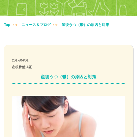
妊婦整体
交通事故治療
Top
ニュース＆ブログ
産後うつ（鬱）の原因と対策
頭痛・肩こり
腰痛・膝痛
2017/04/01
産後骨盤矯正
鍼・灸・小児鍼
産後うつ（鬱）の原因と対策
冷え性改善
特殊電気施術
訪問鍼灸
ニュース＆ブログ