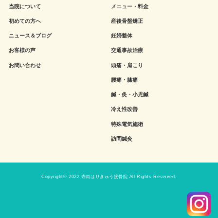
当院について
メニュー・料金
初めての方へ
産後骨盤矯正
ニュース＆ブログ
妊婦整体
お客様の声
交通事故治療
お問い合わせ
頭痛・肩こり
腰痛・膝痛
鍼・灸・小児鍼
冷え性改善
特殊電気施術
訪問鍼灸
Copyright© 2022 寺岡はりきゅう接骨院 All Rights Reserved.