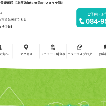
後骨盤矯正】広島県福山市の寺岡はりきゅう接骨院
24
ご予約・お
084-9
市多治米町2-8-6
り(8台)
の方へ
アクセス
メニュー・料金表
ニュース＆ブログ
お客