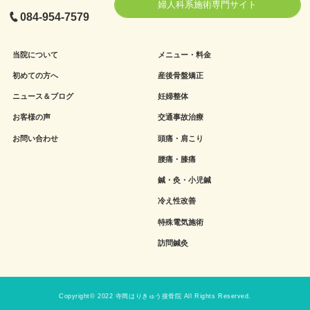
婦人科系施術専門サイト
084-954-7579
当院について
メニュー・料金
初めての方へ
産後骨盤矯正
ニュース＆ブログ
妊婦整体
お客様の声
交通事故治療
お問い合わせ
頭痛・肩こり
腰痛・膝痛
鍼・灸・小児鍼
冷え性改善
特殊電気施術
訪問鍼灸
Copyright© 2022 寺岡はりきゅう接骨院 All Rights Reserved.