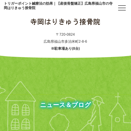
トリガーポイント鍼療法の効果｜【産後骨盤矯正】広島県福山市の寺
岡はりきゅう接骨院
トップ
〒720-0824
広島県福山市多治米町2-8-6
※駐車場あり(8台)
当院について
初めての方へ
アクセス
メニュー・料金表
ニュース＆ブログ
産後骨盤矯正