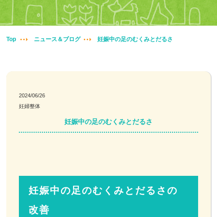
妊婦整体
交通事故治療
Top
ニュース＆ブログ
妊娠中の足のむくみとだるさ
頭痛・肩こり
腰痛・膝痛
2024/06/26
妊婦整体
鍼・灸・小児鍼
妊娠中の足のむくみとだるさ
冷え性改善
特殊電気施術
訪問鍼灸
妊娠中の足のむくみとだるさの
改善
ニュース＆ブログ