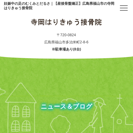
妊娠中の足のむくみとだるさ｜【産後骨盤矯正】広島県福山市の寺岡
はりきゅう接骨院
トップ
〒720-0824
広島県福山市多治米町2-8-6
※駐車場あり(8台)
当院について
初めての方へ
アクセス
メニュー・料金表
ニュース＆ブログ
産後骨盤矯正