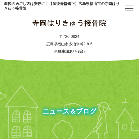
産後の過ごし方は安静に｜【産後骨盤矯正】広島県福山市の寺岡はり
きゅう接骨院
トップ
〒720-0824
広島県福山市多治米町2-8-6
※駐車場あり(8台)
当院について
初めての方へ
アクセス
メニュー・料金表
ニュース＆ブログ
産後骨盤矯正