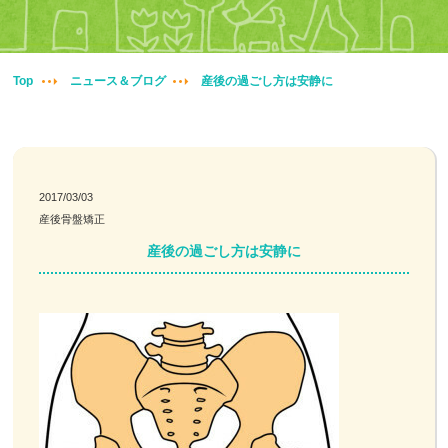
妊婦整体
交通事故治療
Top
ニュース＆ブログ
産後の過ごし方は安静に
頭痛・肩こり
腰痛・膝痛
2017/03/03
産後骨盤矯正
鍼・灸・小児鍼
産後の過ごし方は安静に
冷え性改善
特殊電気施術
訪問鍼灸
ニュース＆ブログ