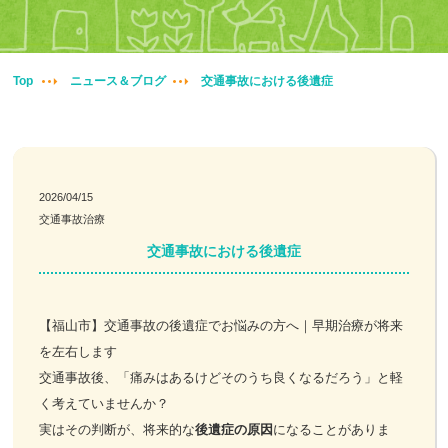
妊婦整体
交通事故治療
Top
ニュース＆ブログ
交通事故における後遺症
頭痛・肩こり
腰痛・膝痛
2026/04/15
交通事故治療
鍼・灸・小児鍼
交通事故における後遺症
冷え性改善
【福山市】交通事故の後遺症でお悩みの方へ｜早期治療が将来
特殊電気施術
を左右します
交通事故後、「痛みはあるけどそのうち良くなるだろう」と軽
訪問鍼灸
く考えていませんか？
実はその判断が、将来的な
後遺症の原因
になることがありま
ニュース＆ブログ