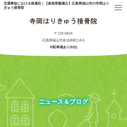
交通事故における後遺症｜【産後骨盤矯正】広島県福山市の寺岡はり
きゅう接骨院
トップ
〒720-0824
広島県福山市多治米町2-8-6
※駐車場あり(8台)
当院について
初めての方へ
アクセス
メニュー・料金表
ニュース＆ブログ
産後骨盤矯正