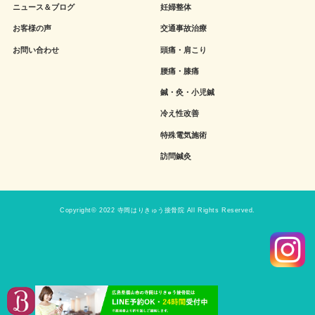
ニュース＆ブログ
妊婦整体
お客様の声
交通事故治療
お問い合わせ
頭痛・肩こり
腰痛・膝痛
鍼・灸・小児鍼
冷え性改善
特殊電気施術
訪問鍼灸
Copyright© 2022 寺岡はりきゅう接骨院 All Rights Reserved.