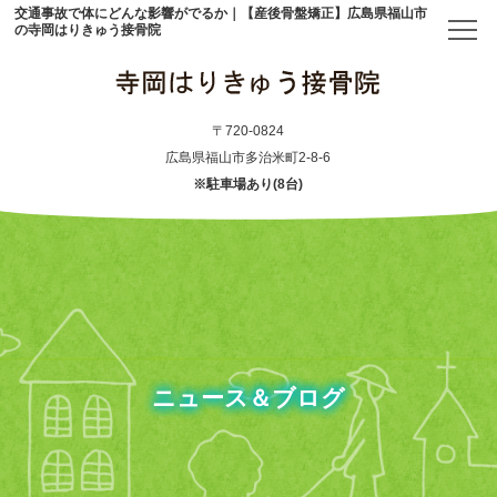
交通事故で体にどんな影響がでるか｜【産後骨盤矯正】広島県福山市
の寺岡はりきゅう接骨院
トップ
〒720-0824
広島県福山市多治米町2-8-6
※駐車場あり(8台)
当院について
初めての方へ
アクセス
メニュー・料金表
ニュース＆ブログ
産後骨盤矯正