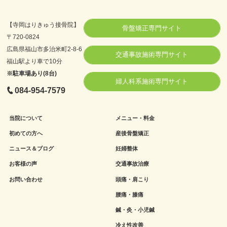
【寺岡はりきゅう接骨院】
骨盤矯正専門サイト
〒720-0824
広島県福山市多治米町2-8-6
交通事故施術専門サイト
福山駅より車で10分
※駐車場あり(8台)
婦人科系施術専門サイト
084-954-7579
当院について
メニュー・料金
初めての方へ
産後骨盤矯正
ニュース＆ブログ
妊婦整体
お客様の声
交通事故治療
お問い合わせ
頭痛・肩こり
腰痛・膝痛
鍼・灸・小児鍼
冷え性改善