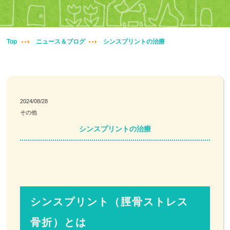
妊婦整体
交通事故治療
Top
ニュース＆ブログ
シンスプリントの治療
頭痛・肩こり
腰痛・膝痛
2024/08/28
その他
鍼・灸・小児鍼
シンスプリントの治療
冷え性改善
特殊電気施術
訪問鍼灸
シンスプリント（脛骨ストレス
骨折）とは
ニュース＆ブログ