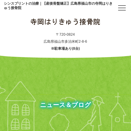
シンスプリントの治療｜【産後骨盤矯正】広島県福山市の寺岡はりき
ゅう接骨院
トップ
〒720-0824
広島県福山市多治米町2-8-6
※駐車場あり(8台)
当院について
初めての方へ
アクセス
メニュー・料金表
ニュース＆ブログ
産後骨盤矯正