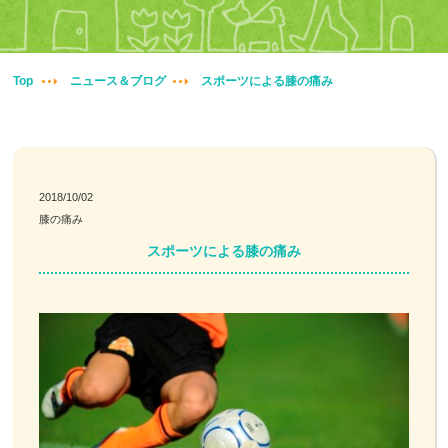
妊婦整体
交通事故治療
Top
ニュース＆ブログ
スポーツによる膝の痛み
頭痛・肩こり
腰痛・膝痛
2018/10/02
膝の痛み
鍼・灸・小児鍼
スポーツによる膝の痛み
冷え性改善
特殊電気施術
訪問鍼灸
ニュース＆ブログ