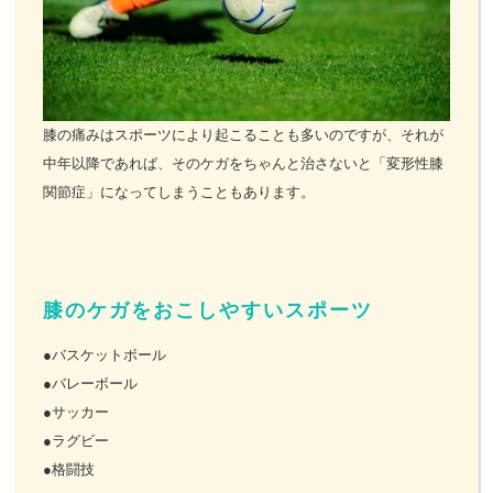
お客様の声
お問い合わせ
膝の痛みはスポーツにより起こることも多いのですが、それが
中年以降であれば、そのケガをちゃんと治さないと「変形性膝
LINE予約
関節症」になってしまうこともあります。
膝のケガをおこしやすいスポーツ
●バスケットボール
●バレーボール
●サッカー
●ラグビー
●格闘技