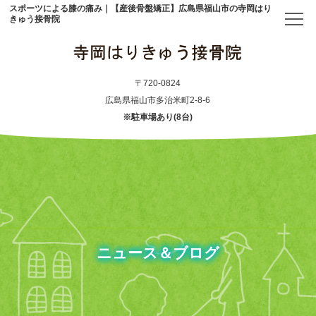
スポーツによる膝の痛み｜【産後骨盤矯正】広島県福山市の寺岡はり
きゅう接骨院
トップ
〒720-0824
広島県福山市多治米町2-8-6
※駐車場あり(8台)
当院について
初めての方へ
アクセス
メニュー・料金表
ニュース＆ブログ
産後骨盤矯正