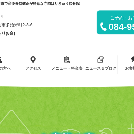
山市で産後骨盤矯正が得意な寺岡はりきゅう接骨院
24
ご予約・お
084-9
市多治米町2-8-6
り(8台)
の方へ
アクセス
メニュー・料金表
ニュース＆ブログ
お客