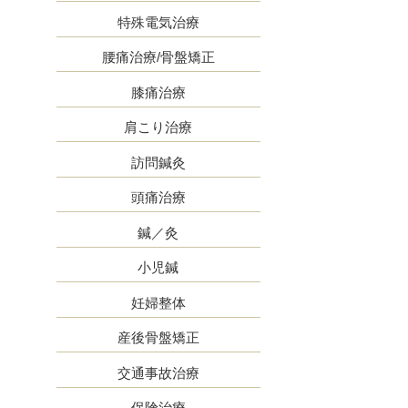
特殊電気治療
腰痛治療/骨盤矯正
膝痛治療
肩こり治療
訪問鍼灸
頭痛治療
鍼／灸
小児鍼
妊婦整体
産後骨盤矯正
交通事故治療
保険治療