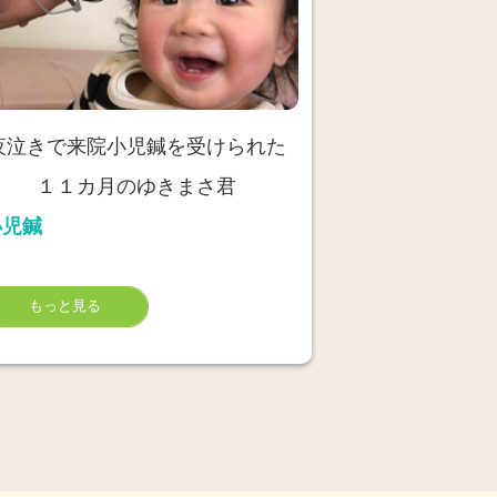
夜泣きで来院小児鍼を受けられた
１１カ月のゆきまさ君
小児鍼
もっと見る