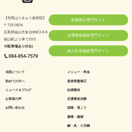
【寺岡はりきゅう接骨院】
骨盤矯正専門サイト
〒720-0824
広島県福山市多治米町2-8-6
交通事故施術専門サイト
福山駅より車で10分
※駐車場あり(8台)
婦人科系施術専門サイト
084-954-7579
当院について
メニュー・料金
初めての方へ
産後骨盤矯正
ニュース＆ブログ
妊婦整体
お客様の声
交通事故治療
お問い合わせ
頭痛・肩こり
腰痛・膝痛
鍼・灸・小児鍼