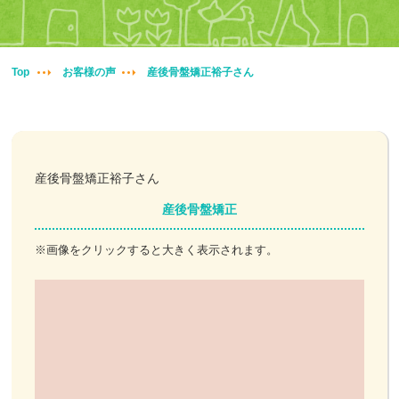
妊婦整体
交通事故治療
Top
お客様の声
産後骨盤矯正裕子さん
頭痛・肩こり
腰痛・膝痛
産後骨盤矯正裕子さん
鍼・灸・小児鍼
産後骨盤矯正
冷え性改善
※画像をクリックすると大きく表示されます。
特殊電気施術
訪問鍼灸
ニュース＆ブログ