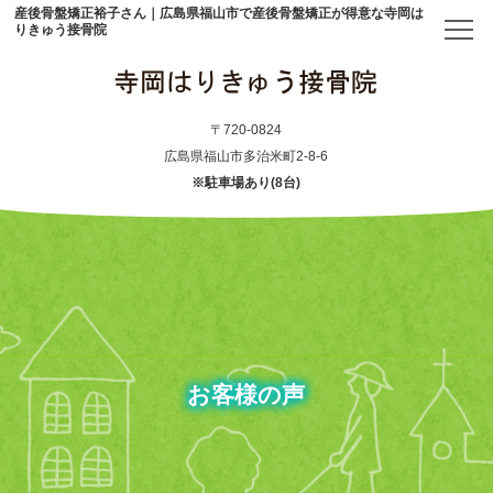
産後骨盤矯正裕子さん｜広島県福山市で産後骨盤矯正が得意な寺岡は
りきゅう接骨院
トップ
〒720-0824
広島県福山市多治米町2-8-6
※駐車場あり(8台)
当院について
初めての方へ
アクセス
メニュー・料金表
お客様の声
産後骨盤矯正