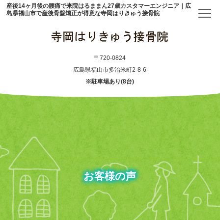
産後14ヶ月後の腰痛で来院はるままん27歳カスタマーエンジニア｜広
島県福山市で産後骨盤矯正が得意な寺岡はりきゅう接骨院
トップ
〒720-0824
広島県福山市多治米町2-8-6
※駐車場あり(8台)
当院について
初めての方へ
アクセス
メニュー・料金表
お客様の声
産後骨盤矯正