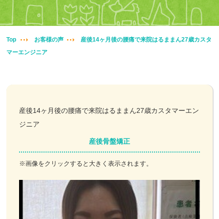
妊婦整体
交通事故治療
Top
お客様の声
産後14ヶ月後の腰痛で来院はるままん27歳カスタ
マーエンジニア
頭痛・肩こり
腰痛・膝痛
鍼・灸・小児鍼
産後14ヶ月後の腰痛で来院はるままん27歳カスタマーエン
ジニア
冷え性改善
産後骨盤矯正
特殊電気施術
※画像をクリックすると大きく表示されます。
訪問鍼灸
ニュース＆ブログ