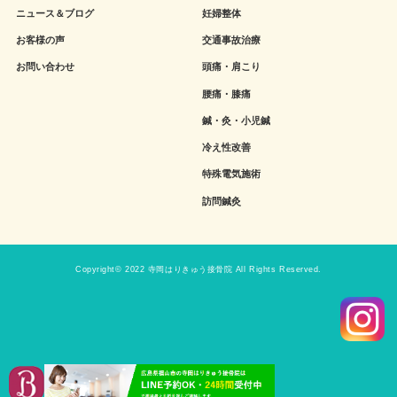
ニュース＆ブログ
妊婦整体
お客様の声
交通事故治療
お問い合わせ
頭痛・肩こり
腰痛・膝痛
鍼・灸・小児鍼
冷え性改善
特殊電気施術
訪問鍼灸
Copyright© 2022 寺岡はりきゅう接骨院 All Rights Reserved.