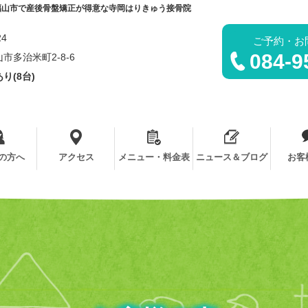
福山市で産後骨盤矯正が得意な寺岡はりきゅう接骨院
24
ご予約・お
084-9
市多治米町2-8-6
り(8台)
の方へ
アクセス
メニュー・料金表
ニュース＆ブログ
お客