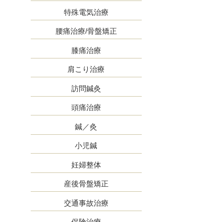
特殊電気治療
腰痛治療/骨盤矯正
膝痛治療
肩こり治療
訪問鍼灸
頭痛治療
鍼／灸
小児鍼
妊婦整体
産後骨盤矯正
交通事故治療
保険治療