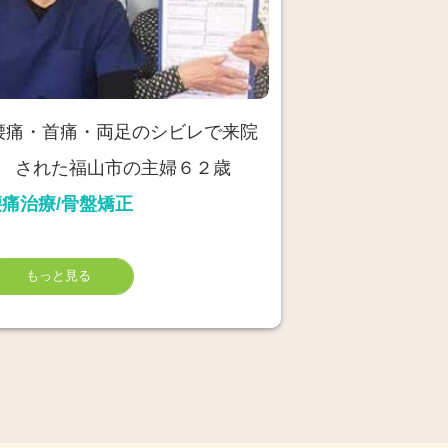
腰痛・首痛・両足のシビレで来院
された福山市の主婦６２歳
腰痛治療/骨盤矯正
もっと見る