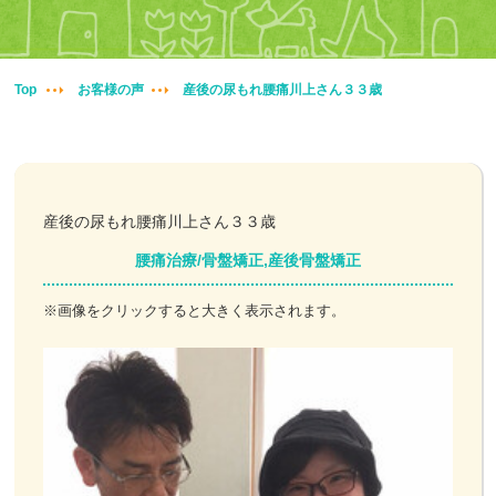
妊婦整体
交通事故治療
Top
お客様の声
産後の尿もれ腰痛川上さん３３歳
頭痛・肩こり
腰痛・膝痛
産後の尿もれ腰痛川上さん３３歳
鍼・灸・小児鍼
腰痛治療/骨盤矯正,産後骨盤矯正
冷え性改善
※画像をクリックすると大きく表示されます。
特殊電気施術
訪問鍼灸
ニュース＆ブログ