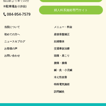
福山駅より車で10分
※駐車場あり(8台)
婦人科系施術専門サイト
084-954-7579
当院について
メニュー・料金
初めての方へ
産後骨盤矯正
ニュース＆ブログ
妊婦整体
お客様の声
交通事故治療
お問い合わせ
頭痛・肩こり
腰痛・膝痛
鍼・灸・小児鍼
冷え性改善
特殊電気施術
訪問鍼灸