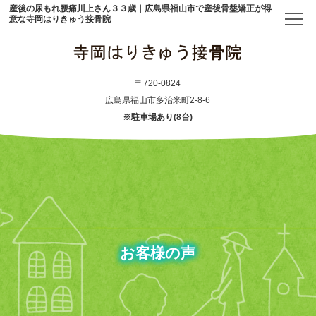
産後の尿もれ腰痛川上さん３３歳｜広島県福山市で産後骨盤矯正が得
意な寺岡はりきゅう接骨院
トップ
〒720-0824
広島県福山市多治米町2-8-6
※駐車場あり(8台)
当院について
初めての方へ
アクセス
メニュー・料金表
お客様の声
産後骨盤矯正