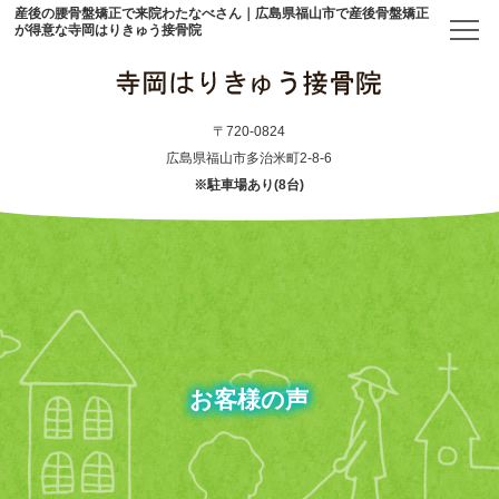
産後の腰骨盤矯正で来院わたなべさん｜広島県福山市で産後骨盤矯正
が得意な寺岡はりきゅう接骨院
トップ
〒720-0824
広島県福山市多治米町2-8-6
※駐車場あり(8台)
当院について
初めての方へ
アクセス
メニュー・料金表
お客様の声
産後骨盤矯正