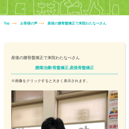
妊婦整体
交通事故治療
Top
お客様の声
産後の腰骨盤矯正で来院わたなべさん
頭痛・肩こり
腰痛・膝痛
産後の腰骨盤矯正で来院わたなべさん
鍼・灸・小児鍼
腰痛治療/骨盤矯正,産後骨盤矯正
冷え性改善
※画像をクリックすると大きく表示されます。
特殊電気施術
訪問鍼灸
ニュース＆ブログ