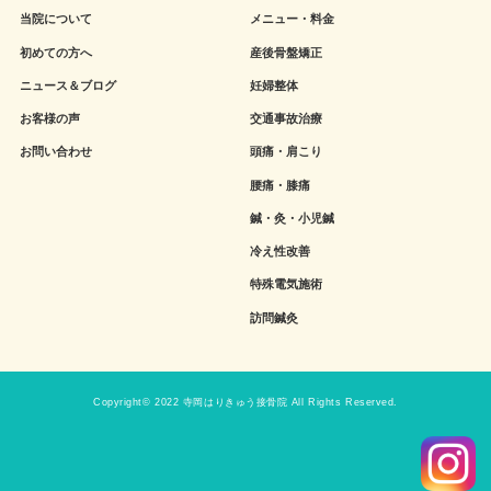
当院について
メニュー・料金
初めての方へ
産後骨盤矯正
ニュース＆ブログ
妊婦整体
お客様の声
交通事故治療
お問い合わせ
頭痛・肩こり
腰痛・膝痛
鍼・灸・小児鍼
冷え性改善
特殊電気施術
訪問鍼灸
Copyright© 2022 寺岡はりきゅう接骨院 All Rights Reserved.