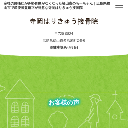
産後の腰痛ゆがみ恥骨痛がなくなった福山市のちーちゃん｜広島県福
山市で産後骨盤矯正が得意な寺岡はりきゅう接骨院
トップ
〒720-0824
広島県福山市多治米町2-8-6
※駐車場あり(8台)
当院について
初めての方へ
アクセス
メニュー・料金表
お客様の声
産後骨盤矯正