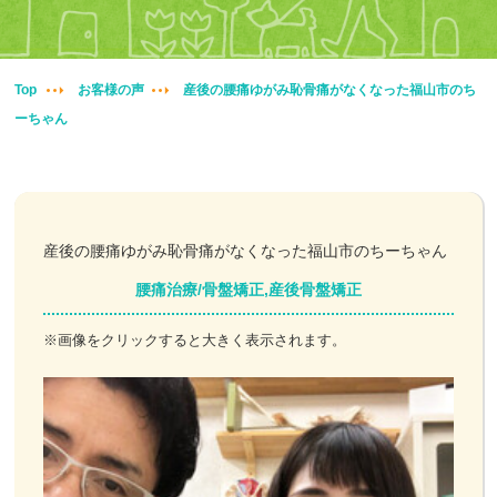
妊婦整体
交通事故治療
Top
お客様の声
産後の腰痛ゆがみ恥骨痛がなくなった福山市のち
ーちゃん
頭痛・肩こり
腰痛・膝痛
鍼・灸・小児鍼
産後の腰痛ゆがみ恥骨痛がなくなった福山市のちーちゃん
腰痛治療/骨盤矯正,産後骨盤矯正
冷え性改善
※画像をクリックすると大きく表示されます。
特殊電気施術
訪問鍼灸
ニュース＆ブログ