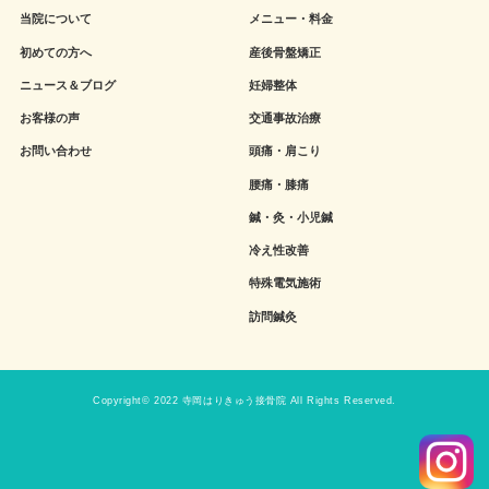
当院について
メニュー・料金
初めての方へ
産後骨盤矯正
ニュース＆ブログ
妊婦整体
お客様の声
交通事故治療
お問い合わせ
頭痛・肩こり
腰痛・膝痛
鍼・灸・小児鍼
冷え性改善
特殊電気施術
訪問鍼灸
Copyright© 2022 寺岡はりきゅう接骨院 All Rights Reserved.