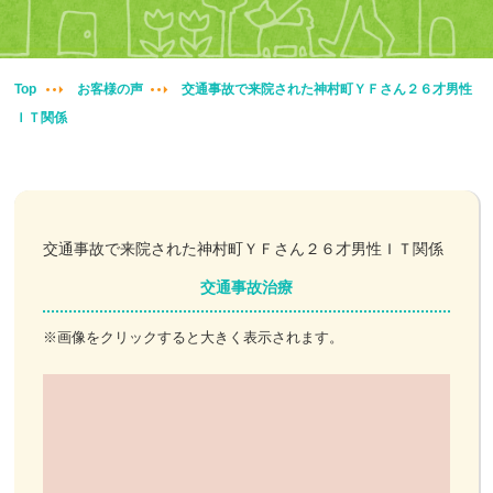
妊婦整体
交通事故治療
Top
お客様の声
交通事故で来院された神村町ＹＦさん２６才男性
ＩＴ関係
頭痛・肩こり
腰痛・膝痛
鍼・灸・小児鍼
交通事故で来院された神村町ＹＦさん２６才男性ＩＴ関係
交通事故治療
冷え性改善
※画像をクリックすると大きく表示されます。
特殊電気施術
訪問鍼灸
ニュース＆ブログ