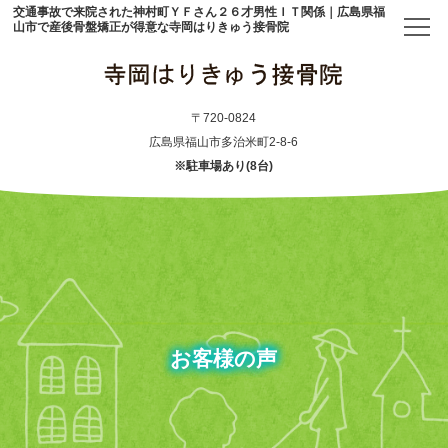
交通事故で来院された神村町ＹＦさん２６才男性ＩＴ関係｜広島県福
山市で産後骨盤矯正が得意な寺岡はりきゅう接骨院
トップ
〒720-0824
広島県福山市多治米町2-8-6
※駐車場あり(8台)
当院について
初めての方へ
アクセス
メニュー・料金表
お客様の声
産後骨盤矯正