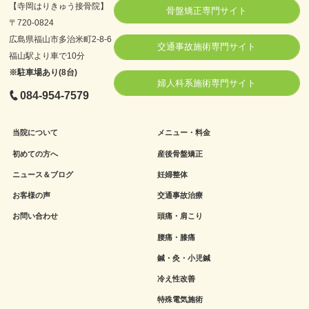
【寺岡はりきゅう接骨院】
骨盤矯正専門サイト
〒720-0824
広島県福山市多治米町2-8-6
交通事故施術専門サイト
福山駅より車で10分
※駐車場あり(8台)
婦人科系施術専門サイト
084-954-7579
当院について
メニュー・料金
初めての方へ
産後骨盤矯正
ニュース＆ブログ
妊婦整体
お客様の声
交通事故治療
お問い合わせ
頭痛・肩こり
腰痛・膝痛
鍼・灸・小児鍼
冷え性改善
特殊電気施術