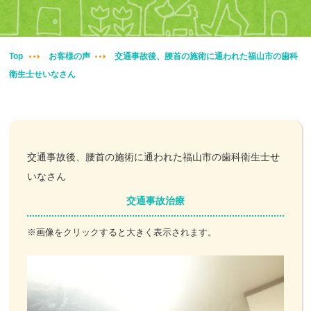
妊婦整体
交通事故治療
Top
お客様の声
交通事故後、腰首の施術に通われた福山市の歯科
衛生士せいなさん
頭痛・肩こり
腰痛・膝痛
鍼・灸・小児鍼
交通事故後、腰首の施術に通われた福山市の歯科衛生士せ
いなさん
冷え性改善
交通事故治療
特殊電気施術
※画像をクリックすると大きく表示されます。
訪問鍼灸
ニュース＆ブログ