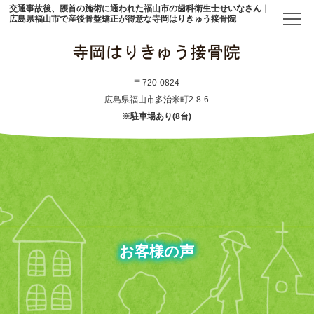
交通事故後、腰首の施術に通われた福山市の歯科衛生士せいなさん｜
広島県福山市で産後骨盤矯正が得意な寺岡はりきゅう接骨院
トップ
〒720-0824
広島県福山市多治米町2-8-6
※駐車場あり(8台)
当院について
初めての方へ
アクセス
メニュー・料金表
お客様の声
産後骨盤矯正