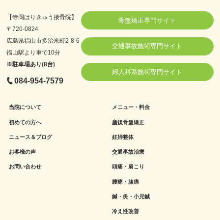
【寺岡はりきゅう接骨院】
骨盤矯正専門サイト
〒720-0824
広島県福山市多治米町2-8-6
交通事故施術専門サイト
福山駅より車で10分
※駐車場あり(8台)
婦人科系施術専門サイト
084-954-7579
当院について
メニュー・料金
初めての方へ
産後骨盤矯正
ニュース＆ブログ
妊婦整体
お客様の声
交通事故治療
お問い合わせ
頭痛・肩こり
腰痛・膝痛
鍼・灸・小児鍼
冷え性改善