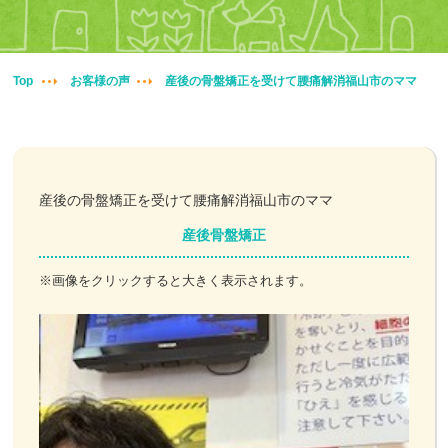
妊婦整体
交通事故治療
Top
お客様の声
産後の骨盤矯正を受けて腰痛解消福山市のママ
頭痛・肩こり
腰痛・膝痛
産後の骨盤矯正を受けて腰痛解消福山市のママ
鍼・灸・小児鍼
産後骨盤矯正
冷え性改善
※画像をクリックすると大きく表示されます。
特殊電気施術
訪問鍼灸
ニュース＆ブログ