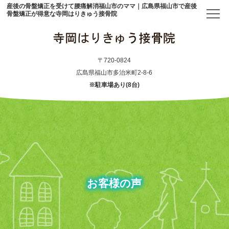
産後の骨盤矯正を受けて腰痛解消福山市のママ｜広島県福山市で産後
骨盤矯正が得意な寺岡はりきゅう接骨院
トップ
〒720-0824
広島県福山市多治米町2-8-6
※駐車場あり(8台)
当院について
初めての方へ
アクセス
メニュー・料金表
お客様の声
産後骨盤矯正