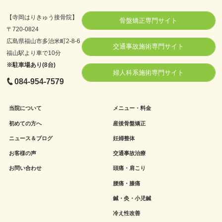
【寺岡はりきゅう接骨院】
骨盤矯正専門サイト
〒720-0824
広島県福山市多治米町2-8-6
交通事故施術専門サイト
福山駅より車で10分
※駐車場あり(8台)
婦人科系施術専門サイト
084-954-7579
当院について
メニュー・料金
初めての方へ
産後骨盤矯正
ニュース＆ブログ
妊婦整体
お客様の声
交通事故治療
お問い合わせ
頭痛・肩こり
腰痛・膝痛
鍼・灸・小児鍼
冷え性改善