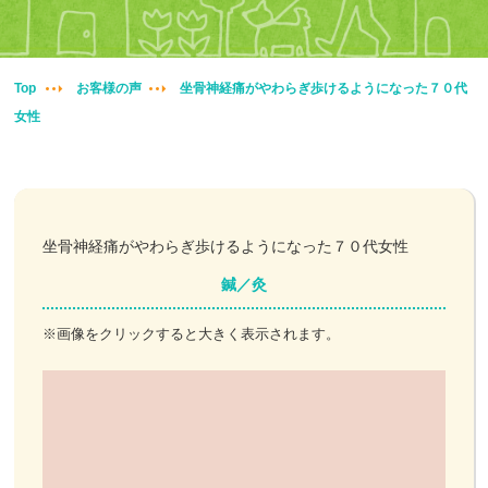
妊婦整体
交通事故治療
Top
お客様の声
坐骨神経痛がやわらぎ歩けるようになった７０代
女性
頭痛・肩こり
腰痛・膝痛
鍼・灸・小児鍼
坐骨神経痛がやわらぎ歩けるようになった７０代女性
鍼／灸
冷え性改善
※画像をクリックすると大きく表示されます。
特殊電気施術
訪問鍼灸
ニュース＆ブログ