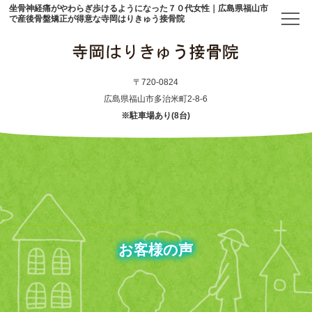
坐骨神経痛がやわらぎ歩けるようになった７０代女性｜広島県福山市
で産後骨盤矯正が得意な寺岡はりきゅう接骨院
トップ
〒720-0824
広島県福山市多治米町2-8-6
※駐車場あり(8台)
当院について
初めての方へ
アクセス
メニュー・料金表
お客様の声
産後骨盤矯正