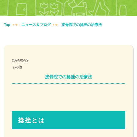
妊婦整体
交通事故治療
Top
ニュース＆ブログ
接骨院での捻挫の治療法
頭痛・肩こり
腰痛・膝痛
2024/05/29
その他
鍼・灸・小児鍼
接骨院での捻挫の治療法
冷え性改善
特殊電気施術
訪問鍼灸
捻挫とは
ニュース＆ブログ