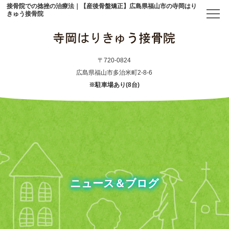
接骨院での捻挫の治療法｜【産後骨盤矯正】広島県福山市の寺岡はり
きゅう接骨院
トップ
〒720-0824
広島県福山市多治米町2-8-6
※駐車場あり(8台)
当院について
初めての方へ
アクセス
メニュー・料金表
ニュース＆ブログ
産後骨盤矯正