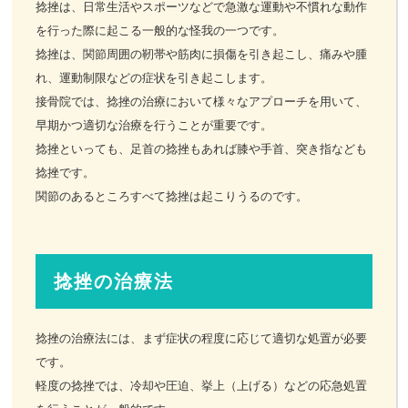
捻挫は、日常生活やスポーツなどで急激な運動や不慣れな動作
を行った際に起こる一般的な怪我の一つです。
お客様の声
捻挫は、関節周囲の靭帯や筋肉に損傷を引き起こし、痛みや腫
れ、運動制限などの症状を引き起こします。
お問い合わせ
接骨院では、捻挫の治療において様々なアプローチを用いて、
早期かつ適切な治療を行うことが重要です。
LINE予約
捻挫といっても、足首の捻挫もあれば膝や手首、突き指なども
捻挫です。
関節のあるところすべて捻挫は起こりうるのです。
捻挫の治療法
捻挫の治療法には、まず症状の程度に応じて適切な処置が必要
です。
軽度の捻挫では、冷却や圧迫、挙上（上げる）などの応急処置