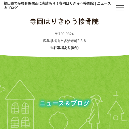
福山市で産後骨盤矯正に実績あり！寺岡はりきゅう接骨院｜ニュース
＆ブログ
トップ
〒720-0824
広島県福山市多治米町2-8-6
※駐車場あり(8台)
当院について
初めての方へ
アクセス
メニュー・料金表
ニュース＆ブログ
産後骨盤矯正