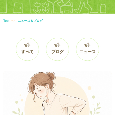
妊婦整体
交通事故治療
Top
ニュース＆ブログ
頭痛・肩こり
腰痛・膝痛
すべて
ブログ
ニュース
鍼・灸・小児鍼
冷え性改善
特殊電気施術
訪問鍼灸
ニュース＆ブログ