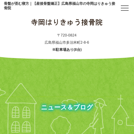
骨盤が歪む寝方｜【産後骨盤矯正】広島県福山市の寺岡はりきゅう接
骨院
トップ
〒720-0824
広島県福山市多治米町2-8-6
※駐車場あり(8台)
当院について
初めての方へ
アクセス
メニュー・料金表
ニュース＆ブログ
産後骨盤矯正