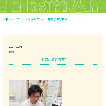
妊婦整体
交通事故治療
Top
ニュース＆ブログ
骨盤が歪む寝方
頭痛・肩こり
腰痛・膝痛
2017/03/05
腰痛
鍼・灸・小児鍼
骨盤が歪む寝方
冷え性改善
特殊電気施術
訪問鍼灸
ニュース＆ブログ