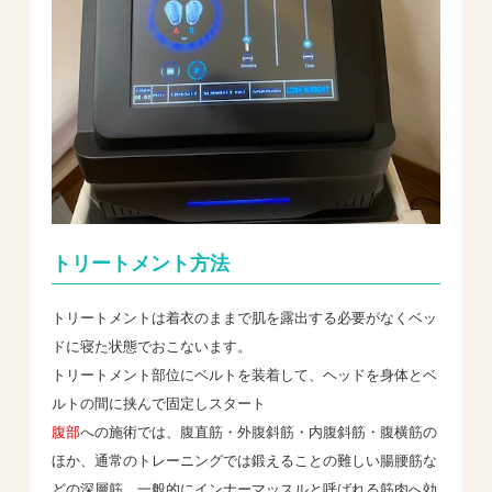
トリートメント方法
トリートメントは着衣のままで肌を露出する必要がなくベッ
ドに寝た状態でおこないます。
トリートメント部位にベルトを装着して、ヘッドを身体とベ
ルトの間に挟んで固定しスタート
腹部
への施術では、腹直筋・外腹斜筋・内腹斜筋・腹横筋の
ほか、通常のトレーニングでは鍛えることの難しい腸腰筋な
どの深層筋、一般的にインナーマッスルと呼ばれる筋肉へ効