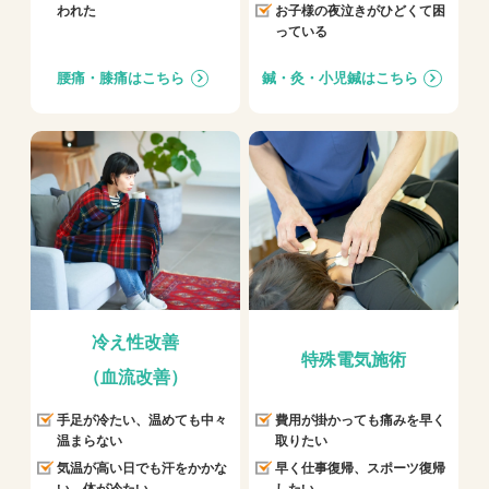
われた
お子様の夜泣きがひどくて困
っている
腰痛・膝痛はこちら
鍼・灸・小児鍼はこちら
冷え性改善
特殊電気施術
（血流改善）
手足が冷たい、温めても中々
費用が掛かっても痛みを早く
温まらない
取りたい
気温が高い日でも汗をかかな
早く仕事復帰、スポーツ復帰
い、体が冷たい
したい