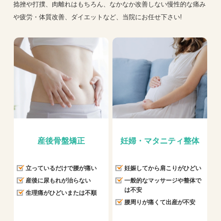
捻挫や打撲、肉離れはもちろん、なかなか改善しない慢性的な痛み
や疲労・体質改善、ダイエットなど、当院にお任せ下さい!
産後骨盤矯正
妊婦・マタニティ整体
立っているだけで腰が痛い
妊娠してから肩こりがひどい
産後に尿もれが治らない
一般的なマッサージや整体で
は不安
生理痛がひどいまたは不順
腰周りが痛くて出産が不安