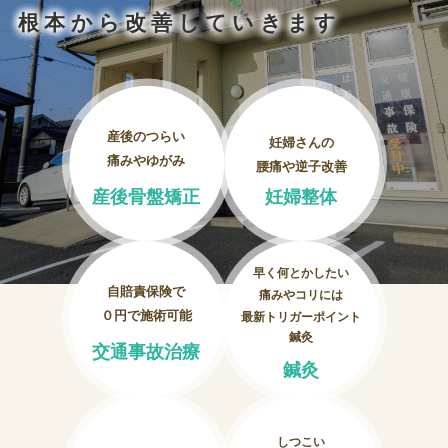
妊婦整体
根本から改善していきます
交通事故治療
頭痛・肩こり
産後のつらい
妊婦さんの
痛みやゆがみ
腰痛や逆子改善
腰痛・膝痛
産後骨盤矯正
妊婦整体
鍼・灸・小児鍼
早く何とかしたい
冷え性改善
自賠責保険で
痛みやコリには
０円で施術可能
最新トリガーポイント
特殊電気施術
鍼灸
交通事故治療
鍼灸
訪問鍼灸
しつこい
ニュース＆ブログ