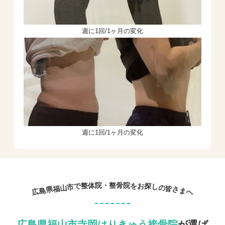
週に1回/1ヶ月の変化
週に1回/1ヶ月の変化
院
院
・
整
骨
整
お
体
を
で
探
市
し
山
の
福
皆
県
さ
島
ま
広
へ
広島県福山市寺岡はりきゅう接骨院
が選ば