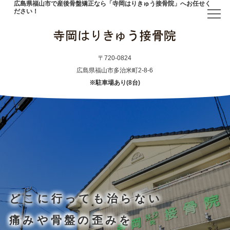
広島県福山市で産後骨盤矯正なら「寺岡はりきゅう接骨院」へお任せく
ださい！
トップ
〒720-0824
広島県福山市多治米町2-8-6
※駐車場あり(8台)
当院について
初めての方へ
アクセス
メニュー・料金表
どこに行っても治らない
産後骨盤矯正
痛みや骨盤の歪みを