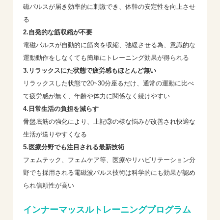
磁パルスが届き効率的に刺激でき、体幹の安定性を向上させ
る
2.自発的な筋収縮が不要
電磁パルスが自動的に筋肉を収縮、弛緩させる為、意識的な
運動動作をしなくても簡単にトレーニング効果が得られる
3.リラックスにた状態で疲労感もほとんど無い
リラックスした状態で20~30分座るだけ、通常の運動に比べ
て疲労感が無く、年齢や体力に関係なく続けやすい
4.日常生活の負担を減らす
骨盤底筋の強化により、上記③の様な悩みが改善され快適な
生活が送りやすくなる
5.医療分野でも注目される最新技術
フェムテック、フェムケア等、医療やリハビリテーション分
野でも採用される電磁波パルス技術は科学的にも効果が認め
られ信頼性が高い
インナーマッスルトレーニングプログラム