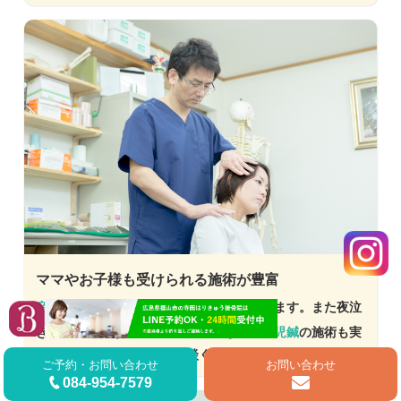
ママやお子様も受けられる施術が豊富
産後骨盤矯正
や、
妊婦整体
を実施しております。また夜泣
き、ヒキツケなどの症状にお悩みなら、
小児鍼
の施術も実
施しておりますので、ご相談ください。
ご予約・お問い合わせ
お問い合わせ
084-954-7579