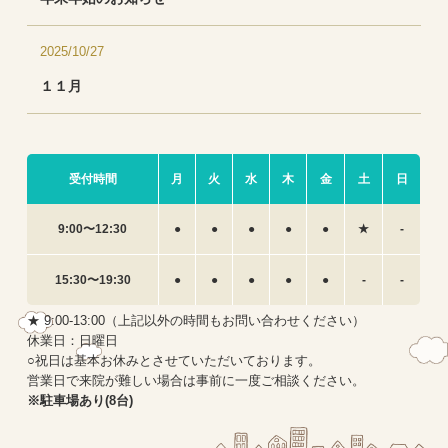
2025/10/27
１１月
受付時間
月
火
水
木
金
土
日
9:00〜12:30
●
●
●
●
●
★
-
15:30〜19:30
●
●
●
●
●
-
-
★ 9:00-13:00（上記以外の時間もお問い合わせください）
休業日：日曜日
○祝日は基本お休みとさせていただいております。
営業日で来院が難しい場合は事前に一度ご相談ください。
※駐車場あり(8台)