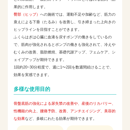
果的に作用します。
臀部（ヒップ）
への施術では、運動不足や加齢など、筋力の
衰えによる下垂（たるみ）を改善し、引き締まった上向きの
ヒップラインを目指すことができます。
ふくらはぎは心臓に血液を戻すポンプの働きをしているの
で、筋肉が強化されるとポンプの働きも強化されて、冷えや
むくみの改善、脂肪燃焼、基礎代謝アップ、フェムケア、シ
ェイプアップが期待できます。
1回約20~30分程度で、週に1〜2回を数週間続けることで、
効果を実感できます。
多様な使用目的
骨盤底筋の強化による尿失禁の改善や、産後のリカバリー、
性機能の向上、腰痛予防、改善、アンチエイジング、美容的
な効果
など、多岐にわたる効果が期待できます。