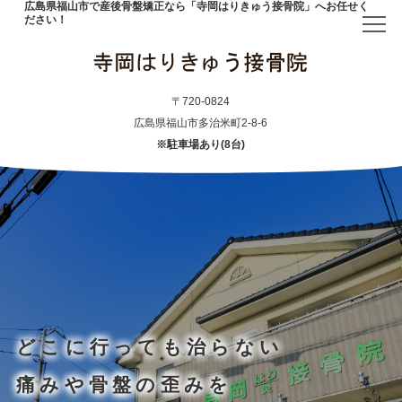
広島県福山市で産後骨盤矯正なら「寺岡はりきゅう接骨院」へお任せく
ださい！
トップ
〒720-0824
広島県福山市多治米町2-8-6
※駐車場あり(8台)
当院について
初めての方へ
アクセス
メニュー・料金表
どこに行っても治らない
産後骨盤矯正
痛みや骨盤の歪みを