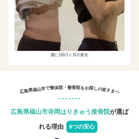
週に1回/1ヶ月の変化
院
院
・
整
骨
整
お
体
を
で
探
市
し
山
の
福
皆
県
さ
島
ま
広
へ
広島県福山市寺岡はりきゅう接骨院
が選ば
れる理由
6つの安心