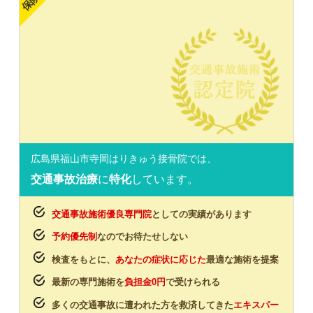
広島県福山市寺岡はりきゅう接骨院では、
交通事故治療
に
特化
しています。
交通事故施術優良専門院
としての実績があります
予約優先制
なのでお待たせしない
検査をもとに、
あなたの症状に応じた
最適な施術を提案
最新の専門施術を
負担金0円
で受けられる
多くの交通事故に遭われた方を救済してきた
エキスパー