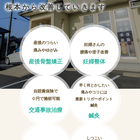
妊婦整体
根本から改善していきます
交通事故治療
頭痛・肩こり
産後のつらい
妊婦さんの
痛みやゆがみ
腰痛や逆子改善
腰痛・膝痛
産後骨盤矯正
妊婦整体
鍼・灸・小児鍼
早く何とかしたい
冷え性改善
自賠責保険で
痛みやコリには
０円で施術可能
最新トリガーポイント
特殊電気施術
鍼灸
交通事故治療
鍼灸
訪問鍼灸
しつこい
ニュース＆ブログ