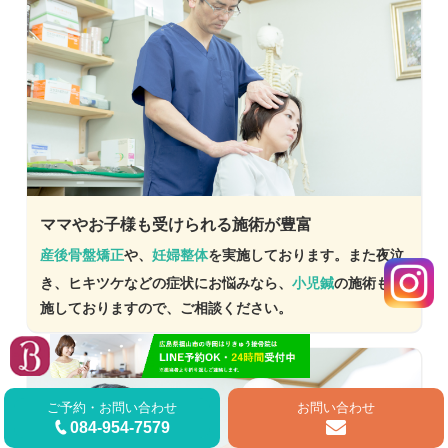
ママやお子様も受けられる施術が豊富
産後骨盤矯正
や、
妊婦整体
を実施しております。また夜泣
き、ヒキツケなどの症状にお悩みなら、
小児鍼
の施術も実
施しておりますので、ご相談ください。
ご予約・お問い合わせ
お問い合わせ
084-954-7579