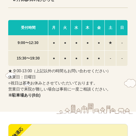
受付時間
月
火
水
木
金
土
日
9:00〜12:30
●
●
●
●
●
★
-
15:30〜19:30
●
●
●
●
●
-
-
★ 9:00-13:00（上記以外の時間もお問い合わせください）
休業日：日曜日
○祝日は基本お休みとさせていただいております。
営業日で来院が難しい場合は事前に一度ご相談ください。
※駐車場あり(8台)
保険適応