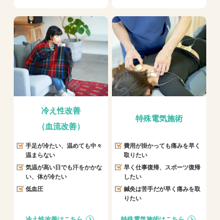
冷え性改善
特殊電気施術
（血流改善）
手足が冷たい、温めても中々
費用が掛かっても痛みを早く
温まらない
取りたい
気温が高い日でも汗をかかな
早く仕事復帰、スポーツ復帰
い、体が冷たい
したい
低血圧
鍼灸は苦手だが早く痛みを取
りたい
冷え性改善はこちら
特殊電気施術はこちら