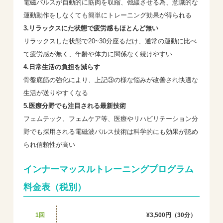
電磁パルスが自動的に筋肉を収縮、弛緩させる為、意識的な
運動動作をしなくても簡単にトレーニング効果が得られる
3.リラックスにた状態で疲労感もほとんど無い
リラックスした状態で20~30分座るだけ、通常の運動に比べ
て疲労感が無く、年齢や体力に関係なく続けやすい
4.日常生活の負担を減らす
骨盤底筋の強化により、上記③の様な悩みが改善され快適な
生活が送りやすくなる
5.医療分野でも注目される最新技術
フェムテック、フェムケア等、医療やリハビリテーション分
野でも採用される電磁波パルス技術は科学的にも効果が認め
られ信頼性が高い
インナーマッスルトレーニングプログラム
料金表（税別）
1回
¥3,500円（30分）