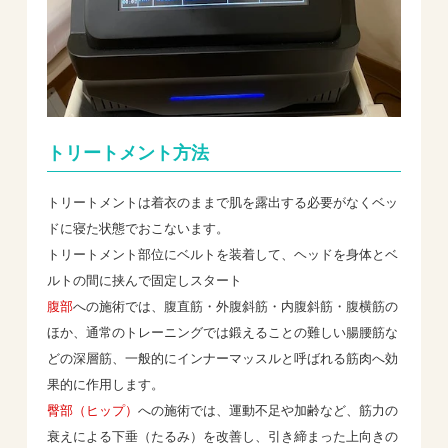
トリートメント方法
トリートメントは着衣のままで肌を露出する必要がなくベッ
ドに寝た状態でおこないます。
トリートメント部位にベルトを装着して、ヘッドを身体とベ
ルトの間に挟んで固定しスタート
腹部
への施術では、腹直筋・外腹斜筋・内腹斜筋・腹横筋の
ほか、通常のトレーニングでは鍛えることの難しい腸腰筋な
どの深層筋、一般的にインナーマッスルと呼ばれる筋肉へ効
果的に作用します。
臀部（ヒップ）
への施術では、運動不足や加齢など、筋力の
衰えによる下垂（たるみ）を改善し、引き締まった上向きの