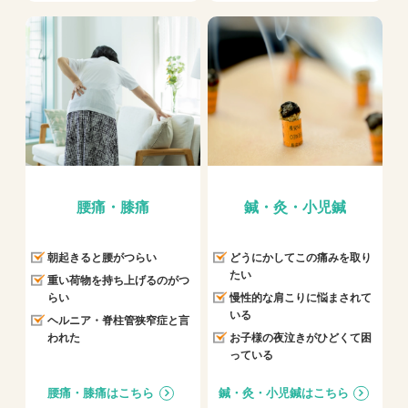
腰痛・膝痛
鍼・灸・小児鍼
朝起きると腰がつらい
どうにかしてこの痛みを取り
たい
重い荷物を持ち上げるのがつ
らい
慢性的な肩こりに悩まされて
いる
ヘルニア・脊柱管狭窄症と言
われた
お子様の夜泣きがひどくて困
っている
腰痛・膝痛はこちら
鍼・灸・小児鍼はこちら