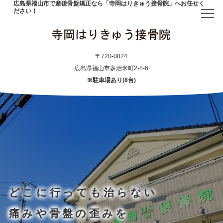
広島県福山市で産後骨盤矯正なら「寺岡はりきゅう接骨院」へお任せく
ださい！
トップ
〒720-0824
広島県福山市多治米町2-8-6
※駐車場あり(8台)
当院について
初めての方へ
アクセス
メニュー・料金表
どこに行っても治らない
産後骨盤矯正
痛みや骨盤の歪みを