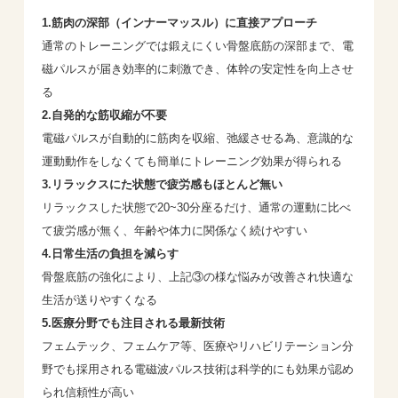
1.筋肉の深部（インナーマッスル）に直接アプローチ
通常のトレーニングでは鍛えにくい骨盤底筋の深部まで、電
磁パルスが届き効率的に刺激でき、体幹の安定性を向上させ
る
2.自発的な筋収縮が不要
電磁パルスが自動的に筋肉を収縮、弛緩させる為、意識的な
運動動作をしなくても簡単にトレーニング効果が得られる
3.リラックスにた状態で疲労感もほとんど無い
リラックスした状態で20~30分座るだけ、通常の運動に比べ
て疲労感が無く、年齢や体力に関係なく続けやすい
4.日常生活の負担を減らす
骨盤底筋の強化により、上記③の様な悩みが改善され快適な
生活が送りやすくなる
5.医療分野でも注目される最新技術
フェムテック、フェムケア等、医療やリハビリテーション分
野でも採用される電磁波パルス技術は科学的にも効果が認め
られ信頼性が高い