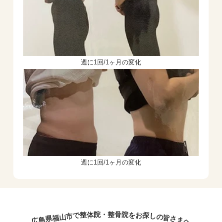
週に1回/1ヶ月の変化
週に1回/1ヶ月の変化
院
院
・
整
骨
整
お
体
を
で
探
市
し
山
の
福
皆
県
さ
島
ま
広
へ