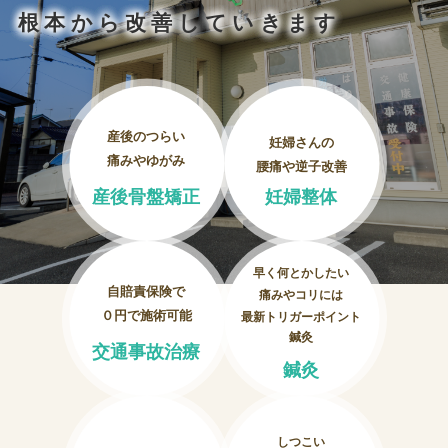
妊婦整体
根本から改善していきます
交通事故治療
頭痛・肩こり
産後のつらい
妊婦さんの
痛みやゆがみ
腰痛や逆子改善
腰痛・膝痛
産後骨盤矯正
妊婦整体
鍼・灸・小児鍼
早く何とかしたい
冷え性改善
自賠責保険で
痛みやコリには
０円で施術可能
最新トリガーポイント
特殊電気施術
鍼灸
交通事故治療
鍼灸
訪問鍼灸
しつこい
ニュース＆ブログ