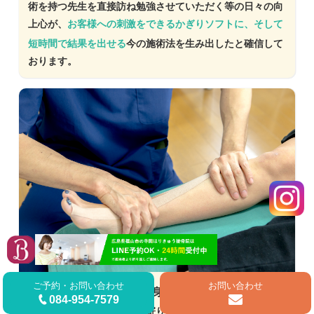
術を持つ先生を直接訪ね勉強させていただく等の日々の向
上心が、
お客様への刺激をできるかぎりソフトに、そして
短時間で結果を出せる
今の施術法を生み出したと確信して
おります。
ご予約・お問い合わせ
お問い合わせ
症状の原因を探し当て、身体を根本から改善
084-954-7579
長年お客様の痛みや症状と寄り添ってきた経験を基に、そ