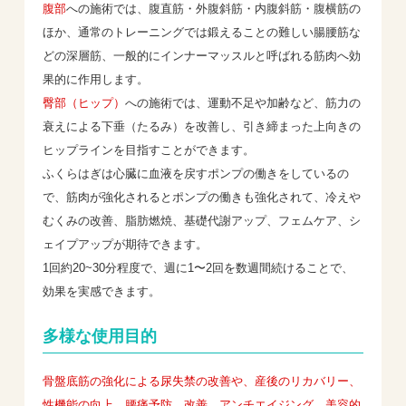
腹部
への施術では、腹直筋・外腹斜筋・内腹斜筋・腹横筋の
ほか、通常のトレーニングでは鍛えることの難しい腸腰筋な
どの深層筋、一般的にインナーマッスルと呼ばれる筋肉へ効
果的に作用します。
臀部（ヒップ）
への施術では、運動不足や加齢など、筋力の
衰えによる下垂（たるみ）を改善し、引き締まった上向きの
ヒップラインを目指すことができます。
ふくらはぎは心臓に血液を戻すポンプの働きをしているの
で、筋肉が強化されるとポンプの働きも強化されて、冷えや
むくみの改善、脂肪燃焼、基礎代謝アップ、フェムケア、シ
ェイプアップが期待できます。
1回約20~30分程度で、週に1〜2回を数週間続けることで、
効果を実感できます。
多様な使用目的
骨盤底筋の強化による尿失禁の改善や、産後のリカバリー、
性機能の向上、腰痛予防、改善、アンチエイジング、美容的