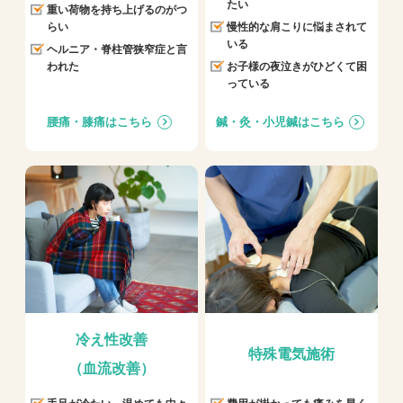
たい
重い荷物を持ち上げるのがつ
らい
慢性的な肩こりに悩まされて
いる
ヘルニア・脊柱管狭窄症と言
われた
お子様の夜泣きがひどくて困
っている
腰痛・膝痛はこちら
鍼・灸・小児鍼はこちら
冷え性改善
特殊電気施術
（血流改善）