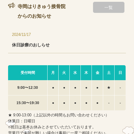
当院は、交通事故に大変詳しい弁護士法人心さんの助言を受けるな
寺岡はりきゅう接骨院
一覧
どし、交通事故被害者の方の救済に力を入れております。
からの
お知らせ
2024/11/17
休日診療のおしらせ
受付時間
月
火
水
木
金
土
日
9:00〜12:30
●
●
●
●
●
★
-
15:30〜19:30
●
●
●
●
●
-
-
★ 9:00-13:00（上記以外の時間もお問い合わせください）
休業日：日曜日
○祝日は基本お休みとさせていただいております。
営業日で来院が難しい場合は事前に一度ご相談ください。